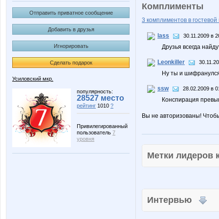
Комплименты
Отправить приватное сообщение
3 комплиментов в гостевой 
Добавить в друзья
lass
30.11.2009 в 2
Игнорировать
Друзья всегда найдут
Leonkiller
30.11.20
Сделать подарок
Ну ты и шифранулс
Усиловский мкр.
ssw
28.02.2009 в 0
популярность:
28527 место
Конспирация превы
рейтинг
1010
?
Вы не авторизованы! Чтоб
Привилегированный
пользователь
7
уровня
Метки лидеров
Интервью