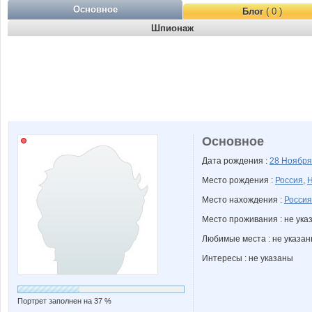
Основное
Блог
( 0 )
Шпионаж
Основное
Дата рождения :
28 Ноябр
Место рождения :
Россия
,
Н
Место нахождения :
Россия
Место проживания : не ука
Любимые места : не указа
Интересы : не указаны
Портрет заполнен на 37 %