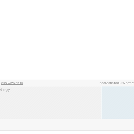
:
lass.www.nn.ru
пользователь имеет 
7 году