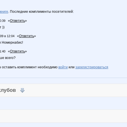
книге
. Последние комплименты посетителей:
«
Ответить
»
0:39
 ))
«
Ответить
»
09 в 12:04
я Номернабис!
«
Ответить
»
1:40
ше всего?
ы оставить комплимент необходимо
войти
или
зарегистрироваться
 клубов